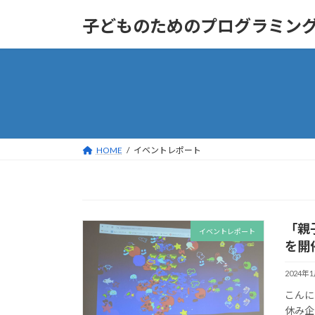
コ
ナ
子どものためのプログラミング道場
ン
ビ
テ
ゲ
ン
ー
ツ
シ
へ
ョ
ス
ン
キ
に
ッ
移
HOME
イベントレポート
プ
動
「親
イベントレポート
を開
2024年
こんに
休み企