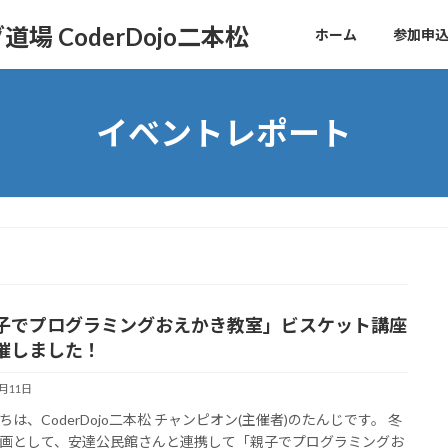
 CoderDojo二本松
ホーム
参加申
イベントレポート
子でプログラミングおえかき教室」ビスケット講座
催しました！
1月11日
ちは、CoderDojo二本松 チャンピオン(主催者)のたんじです。 冬
画として、安達公民館さんと連携して「親子でプログラミングお