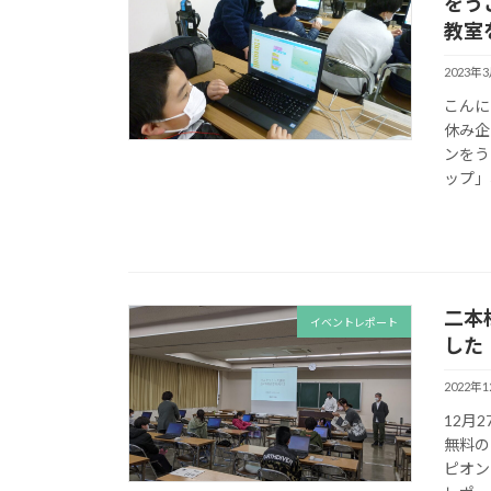
をう
教室
2023年
こんに
休み企
ンをう
ップ」、
二本
イベントレポート
した
2022年
12月
無料の
ピオン