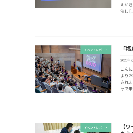
えかき
催し […
「福
イベントレポート
2023年
こんに
よりお
されま
ャで来 
【ワ
イベントレポート